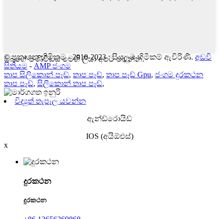
© ප්‍රකාශන හිමිකම - 2010-2023 : සියලුම හිමිකම් ඇවිරිණි.
අඩවි
ඔබගේ පණිවිඩය මෙහි ලියා අපට එවන්න.
සිතියම
-
AMP ජංගම
තාප සිලිකොන් පෑඩ්
,
තාප පෑඩ්
,
තාප පෑඩ් Gpu
,
ජංගම දුරකථන
තාප පෑඩ්
,
සිලිකොන් තාප පෑඩ්
,
විද්‍යුත් තැපෑල යවන්න
ඇන්ඩ්රොයිඩ්
IOS (අයිඕඑස්)
x
දුරකථන
දුරකථන