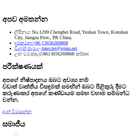
අපව අමතන්න
ලිපිනය: No.1299 Chengbei Road, Yushan Town, Kunshan
City, Jiangsu Prov., PR China.
දුරකථන:
+86 13656269868
විද්‍යුත් තැපෑල:
tiger.lei@jojun.net
ලඟ වට්ස්ඇප්:
8613656269868 කර්තෘ:
පරීක්ෂණයක්
අපගේ නිෂ්පාදනය ඔබට අවශ්‍ය නම්
වඩාත් වෘත්තීය විසඳුමක් සමඟින් ඔබට පිළිතුරු දීමට
කරුණාකර අපගේ කණ්ඩායම සමඟ වහාම සම්බන්ධ
වන්න.
දැන් විමසන්න
සමාජීය