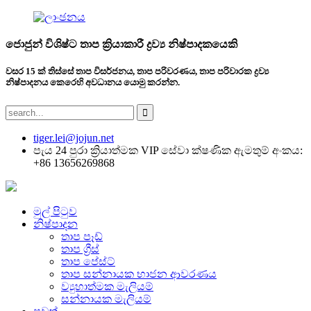
ජොජුන් විශිෂ්ට තාප ක්‍රියාකාරී ද්‍රව්‍ය නිෂ්පාදකයෙකි
වසර 15 ක් තිස්සේ තාප විසර්ජනය, තාප පරිවරණය, තාප පරිවාරක ද්‍රව්‍ය
නිෂ්පාදනය කෙරෙහි අවධානය යොමු කරන්න.
tiger.lei@jojun.net
පැය 24 පුරා ක්‍රියාත්මක VIP සේවා ක්ෂණික ඇමතුම් අංකය:
+86 13656269868
මුල් පිටුව
නිෂ්පාදන
තාප පෑඩ්
තාප ග්‍රීස්
තාප පේස්ට්
තාප සන්නායක භාජන ආවරණය
ව්‍යුහාත්මක මැලියම්
සන්නායක මැලියම්