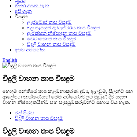
පුවත්
නිතර අසන පැන
අපි ගැන
විසඳුම්
ලැප්ටොප් තාප විසඳුම
බල සැපයුම් ඇඩැප්ටරය තාප විසඳුම
ආරක්ෂක නිෂ්පාදන තාප විසඳුම
ඩේටාකොම් තාප විසඳුම
විදුලි වාහන තාප විසඳුම
අපව අමතන්න
English
විදුලි වාහන තාප විසඳුම
හොඳම පන්තියේ තාප කළමනාකරණ ද්‍රව්‍ය, ඇලවුම්, සීලන්ට් සහ
ආලේපන තාක්ෂණයන් මෙම අභියෝගවලට මුහුණ දීම සඳහා
වාහන නිෂ්පාදකයින්ට සහ සැපයුම්කරුවන්ට සහාය විය හැක.
මුල් පිටුව
විදුලි වාහන තාප විසඳුම
විදුලි වාහන තාප විසඳුම