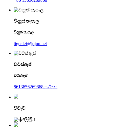
+86 13656269868
විද්‍යුත් තැපෑල
විද්‍යුත් තැපෑල
tiger.lei@jojun.net
වට්ස්ඇප්
වට්ස්ඇප්
8613656269868 කර්තෘ:
වීචැට්