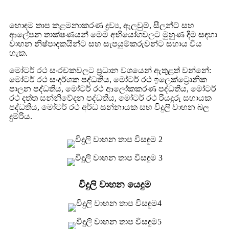
හොඳම තාප කළමනාකරණ ද්‍රව්‍ය, ඇලවුම්, සීලන්ට් සහ
ආලේපන තාක්ෂණයන් මෙම අභියෝගවලට මුහුණ දීම සඳහා
වාහන නිෂ්පාදකයින්ට සහ සැපයුම්කරුවන්ට සහාය විය
හැක.
මෝටර් රථ සංරචකවලට ප්‍රධාන වශයෙන් ඇතුළත් වන්නේ:
මෝටර් රථ සංදර්ශක පද්ධතිය, මෝටර් රථ ඉලෙක්ට්‍රොනික
පාලන පද්ධතිය, මෝටර් රථ ආලෝකකරණ පද්ධතිය, මෝටර්
රථ දත්ත සන්නිවේදන පද්ධතිය, මෝටර් රථ රියදුරු සහායක
පද්ධතිය, මෝටර් රථ අර්ධ සන්නායක සහ විදුලි වාහන බල
දුම්රිය.
විදුලි වාහන යෙදුම