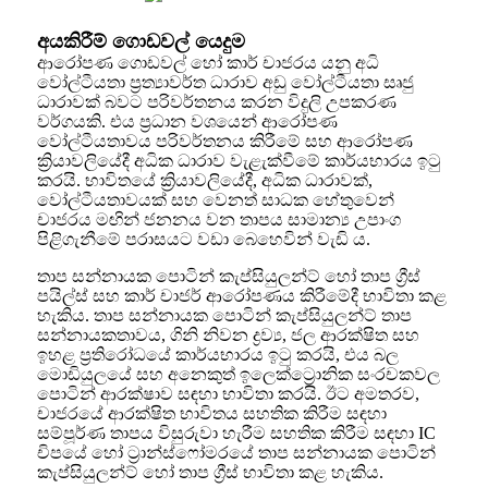
අයකිරීම් ගොඩවල් යෙදුම
ආරෝපණ ගොඩවල් හෝ කාර් චාජරය යනු අධි
වෝල්ටීයතා ප්‍රත්‍යාවර්ත ධාරාව අඩු වෝල්ටීයතා සෘජු
ධාරාවක් බවට පරිවර්තනය කරන විදුලි උපකරණ
වර්ගයකි. එය ප්‍රධාන වශයෙන් ආරෝපණ
වෝල්ටීයතාවය පරිවර්තනය කිරීමේ සහ ආරෝපණ
ක්‍රියාවලියේදී අධික ධාරාව වැළැක්වීමේ කාර්යභාරය ඉටු
කරයි. භාවිතයේ ක්‍රියාවලියේදී, අධික ධාරාවක්,
වෝල්ටීයතාවයක් සහ වෙනත් සාධක හේතුවෙන්
චාජරය මඟින් ජනනය වන තාපය සාමාන්‍ය උපාංග
පිළිගැනීමේ පරාසයට වඩා බෙහෙවින් වැඩි ය.
තාප සන්නායක පොටින් කැප්සියුලන්ට් හෝ තාප ග්‍රීස්
පයිල්ස් සහ කාර් චාජර් ආරෝපණය කිරීමේදී භාවිතා කළ
හැකිය. තාප සන්නායක පොටින් කැප්සියුලන්ට් තාප
සන්නායකතාවය, ගිනි නිවන ද්‍රව්‍ය, ජල ආරක්ෂිත සහ
ඉහළ ප්‍රතිරෝධයේ කාර්යභාරය ඉටු කරයි, එය බල
මොඩියුලයේ සහ අනෙකුත් ඉලෙක්ට්‍රොනික සංරචකවල
පොටින් ආරක්ෂාව සඳහා භාවිතා කරයි. ඊට අමතරව,
චාජරයේ ආරක්ෂිත භාවිතය සහතික කිරීම සඳහා
සම්පූර්ණ තාපය විසුරුවා හැරීම සහතික කිරීම සඳහා IC
චිපයේ හෝ ට්‍රාන්ස්ෆෝමරයේ තාප සන්නායක පොටින්
කැප්සියුලන්ට් හෝ තාප ග්‍රීස් භාවිතා කළ හැකිය.